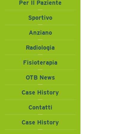
Per Il Paziente
Ginocchio
Co
Video Galler
Spalla
Contegg
Sportivo
Piede e cavi
Anziano
Gomito
Conteg
Radiologia
Mano e pols
Fisioterapia
OTB News
Case History
Contatti
Case History