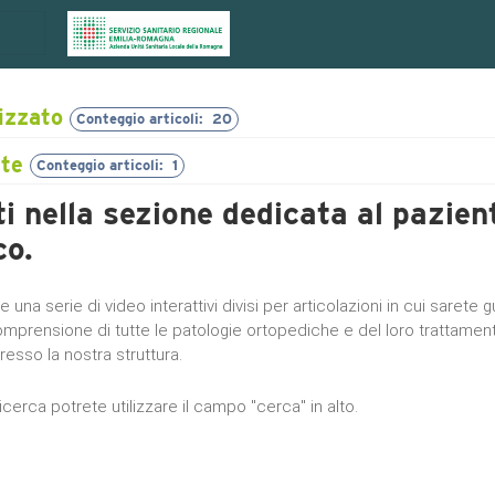
izzato
Conteggio articoli: 20
y
nte
Conteggio articoli: 28
Conteggio articoli: 1
i nella sezione dedicata al pazien
co.
Conteggio articoli: 5
 una serie di video interattivi divisi per articolazioni in cui sarete g
onteggio articoli: 3
mprensione di tutte le patologie ortopediche e del loro trattamen
Conteggio articoli: 0
esso la nostra struttura.
paziente
DICA
Conteggio articoli: 7
Conteggio articoli: 110
ricerca potrete utilizzare il campo "cerca" in alto.
 scientifica
Conteggio articoli: 57
 articoli: 6
 stampa
Conteggio articoli: 41