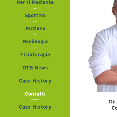
Per Il Paziente
Sportivo
Anziano
Radiologia
Fisioterapia
OTB News
Case History
Contatti
Dr.
Case History
C