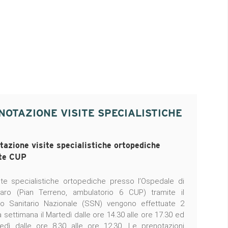
NOTAZIONE VISITE SPECIALISTICHE
tazione visite specialistiche ortopediche
te CUP
ite specialistiche ortopediche presso l’Ospedale di
taro (Pian Terreno, ambulatorio 6 CUP) tramite il
io Sanitario Nazionale (SSN) vengono effettuate 2
la settimana il Martedì dalle ore 14.30 alle ore 17.30 ed
vedì dalle ore 8.30 alle ore 12.30. Le prenotazioni