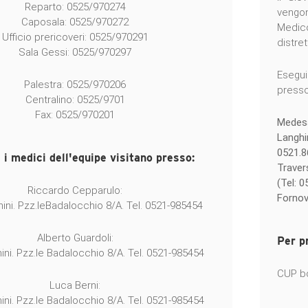
Reparto: 0525/970274
vengon
Caposala: 0525/970272
Medic
Ufficio prericoveri: 0525/970291
distre
Sala Gessi: 0525/970297
Esegui
Palestra: 0525/970206
presso 
Centralino: 0525/9701
Fax: 0525/970201
Medesa
Langhi
0521.8
i medici dell'equipe visitano presso:
Traver
(Tel: 
Riccardo Cepparulo:
Fornov
ni. Pzz.leBadalocchio 8/A. Tel. 0521-985454
Alberto Guardoli:
Per p
ni. Pzz.le Badalocchio 8/A. Tel. 0521-985454
CUP bo
Luca Berni:
ni. Pzz.le Badalocchio 8/A. Tel. 0521-985454