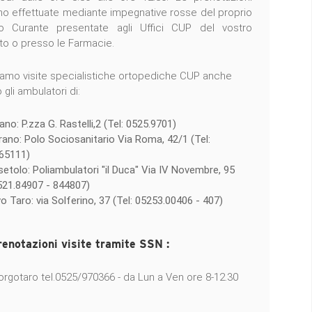
o effettuate mediante impegnative rosse del proprio
o Curante presentate agli Uffici CUP del vostro
tto o presso le Farmacie.
amo visite specialistiche ortopediche CUP anche
gli ambulatori di:
no: P.zza G. Rastelli,2 (Tel: 0525.9701)
rano: Polo Sociosanitario Via Roma, 42/1 (Tel:
65111)
setolo: Poliambulatori "il Duca" Via IV Novembre, 95
0521.84907 - 844807)
o Taro: via Solferino, 37 (Tel: 05253.00406 - 407)
renotazioni visite tramite SSN :
rgotaro tel.0525/970366 - da Lun a Ven ore 8-12.30