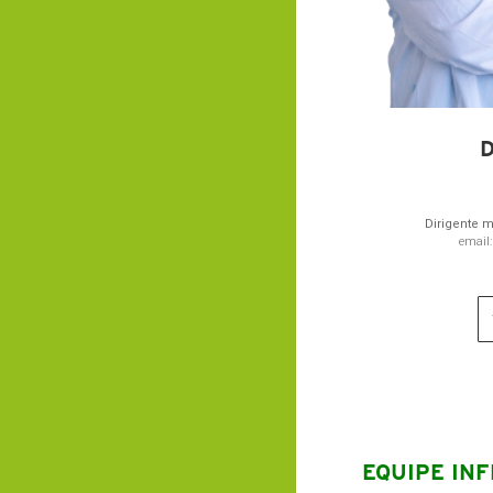
D
Dirigente m
email
EQUIPE INF