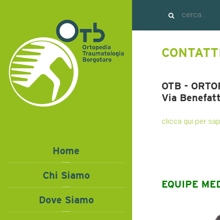
CONTATTI
OTB - ORT
Via Benefatt
clicca qui per s
Home
Chi Siamo
EQUIPE MED
Dove Siamo