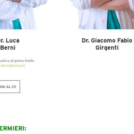
r. Luca
Dr. Giacomo Fabio
Berni
Girgenti
edico di primo livello
:
lberni@ausl.pr.it
VAI AL CV
ERMIERI: