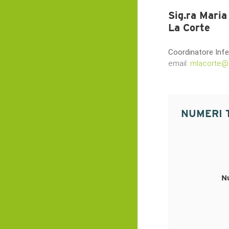
Sig.ra Maria
La Corte
Coordinatore Infe
email:
mlacorte@au
NUMERI 
N