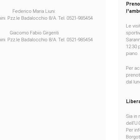
Preno
l'amb
Federico Maria Liuni:
ni. Pzz.le Badalocchio 8/A. Tel. 0521-985454
Le visi
Giacomo Fabio Girgenti
sportiv
ni. Pzz.le Badalocchio 8/A. Tel. 0521-985454
Saranno
12.30 
piano.
Per ac
prenot
dal lun
Liber
Sia in
dell'U.
Per in
Borgot