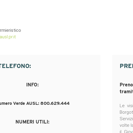
rmieristico
sl.pr.it
TELEFONO:
PRE
INFO:
Preno
trami
umero Verde AUSL: 800.629.444
Le vis
Borgo
Serviz
NUMERI UTILI:
volte 
il Gio