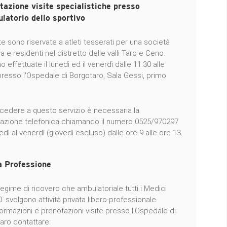
tazione visite specialistiche presso
ulatorio dello sportivo
te sono riservate a atleti tesserati per una società
a e residenti nel distretto delle valli Taro e Ceno.
 effettuate il lunedì ed il venerdì dalle 11.30 alle
presso l'Ospedale di Borgotaro, Sala Gessi, primo
cedere a questo servizio è necessaria la
azione telefonica chiamando il numero 0525/970297
edì al venerdì (giovedì escluso) dalle ore 9 alle ore 13.
a Professione
 regime di ricovero che ambulatoriale tutti i Medici
O. svolgono attività privata libero-professionale.
formazioni e prenotazioni visite presso l'Ospedale di
aro contattare: