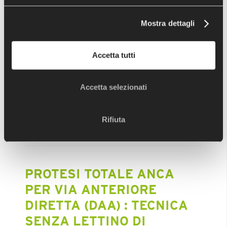
Mostra dettagli
Accetta tutti
Paziente di 70 anni caduta accidentale da una
scala riporta la frattura a sinistra del Femore
prossimale ( 31 B2 sec class AO) e diafisaria (32 B3
Accetta selezionati
sec class AO)considerando il tipo di
Rifiuta
Leggi tutto
PROTESI TOTALE ANCA
PER VIA ANTERIORE
DIRETTA (DAA) : TECNICA
SENZA LETTINO DI