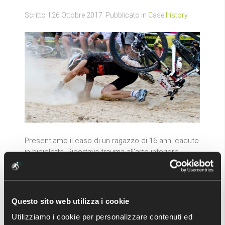
Scritto il
26 Ottobre 2017
. Pubblicato in
Case history
Presentiamo il caso di un ragazzo di 16 anni caduto
in bicicletta. Riportava trauma all'arto inferiore
sinistro. Di seguito il controllo radiografico in pronto
soccorso.
Questo sito web utilizza i cookie
Utilizziamo i cookie per personalizzare contenuti ed
Frattura spiroide