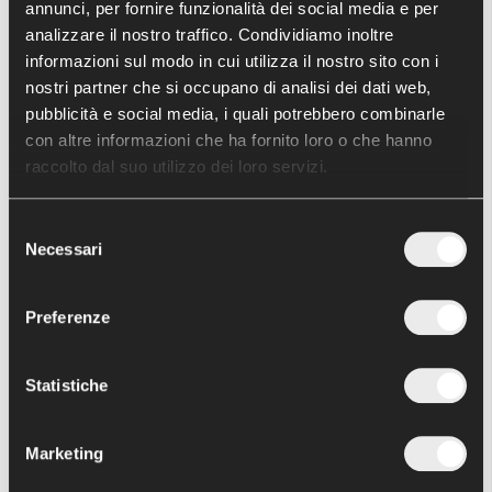
annunci, per fornire funzionalità dei social media e per
analizzare il nostro traffico. Condividiamo inoltre
Leggi tutto
informazioni sul modo in cui utilizza il nostro sito con i
nostri partner che si occupano di analisi dei dati web,
pubblicità e social media, i quali potrebbero combinarle
con altre informazioni che ha fornito loro o che hanno
FRATTURA BIFOCALE DI
raccolto dal suo utilizzo dei loro servizi.
FEMORE
Selezione
Necessari
Scritto il
20 Aprile 2017
. Pubblicato in
Case history
del
consenso
Preferenze
Statistiche
Marketing