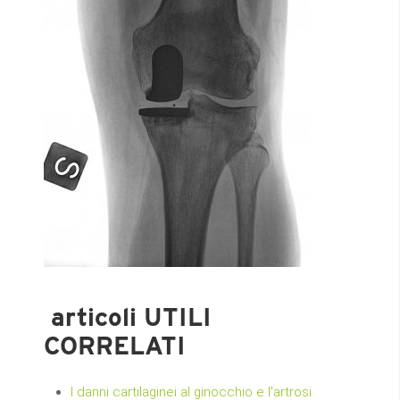
articoli UTILI
CORRELATI
I danni cartilaginei al ginocchio e l'artrosi