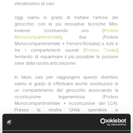
elevatissimo di casi.
Oggi siamo in grado di trattare l’artrosi del
ginocchio con le più innovative tecniche Mini-
Invasive sostituendo uno (
Protesi
Monocompartimentale
), due (Protesi
Monocompartimentale + Femoro-Rotulea) o tutti e
tre i compartimenti usurati (
Protesi Totale
)
tentando di risparmiare il più possibile le porzioni
sane della vostra articolazione.
In taluni casi per raggiungere questo obiettivo
siamo in grado di effettuare anche sostituzioni di
un compartimento del ginocchio associando la
ricostruzione legamentosa (Protesi
Monocompartimentale + ricostruzione del LCA).
Presso la nostra Unità operativa si
effettuano anche revisioni (sostituzioni) di Protesi
precedentemente impiantate perché usurate o
infette.