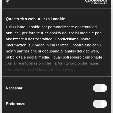
Protesi di ginocchio
Protesi Monocompartimentale
Questo sito web utilizza i cookie
Artroscopia del ginocchio
Utilizziamo i cookie per personalizzare contenuti ed
Lesioni meniscali
annunci, per fornire funzionalità dei social media e per
analizzare il nostro traffico. Condividiamo inoltre
informazioni sul modo in cui utilizza il nostro sito con i
nostri partner che si occupano di analisi dei dati web,
ATTIVITÀ SCIENTIFICA - ULTIMI
pubblicità e social media, i quali potrebbero combinarle
ARTICOLI
con altre informazioni che ha fornito loro o che hanno
raccolto dal suo utilizzo dei loro servizi.
Artroprotesi di caviglia: Live surgery con il Dr
F.Usuelli
Selezione
Necessari
del
consenso
COMUNICATI - ULTIMI ARTICOLI
Preferenze