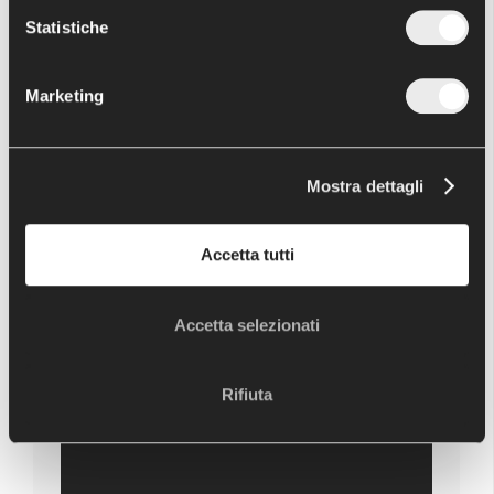
COXALGIA: DALL'ARTROSCOPIA ALLA
Statistiche
PROTESI
OSTEOPOROSI
Marketing
PARLIAMO DI PIEDE E CAVIGLIA
LA NOSTRA CHIRURGIA AL SANTA MARIA
GAZZETTA DI PARMA
Mostra dettagli
Accetta tutti
VIDEO GALLERY - ALTRI VIDEO
Accetta selezionati
FRATTURA TIBIA DISTALE : MIPO
E ARTROSCOPIA
Rifiuta