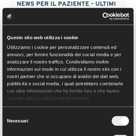
NEWS PER IL PAZIENTE - ULTIMI
ARTICOLI
Anatomia del ginocchio
Protesi di ginocchio
Questo sito web utilizza i cookie
Protesi Monocompartimentale
Utilizziamo i cookie per personalizzare contenuti ed
annunci, per fornire funzionalità dei social media e per
Artroscopia del ginocchio
analizzare il nostro traffico. Condividiamo inoltre
Lesioni meniscali
informazioni sul modo in cui utilizza il nostro sito con i
nostri partner che si occupano di analisi dei dati web,
pubblicità e social media, i quali potrebbero combinarle
con altre informazioni che ha fornito loro o che hanno
ATTIVITÀ SCIENTIFICA - ULTIMI
raccolto dal suo utilizzo dei loro servizi.
ARTICOLI
Selezione
Artroprotesi di caviglia: Live surgery con il Dr
Necessari
del
F.Usuelli
consenso