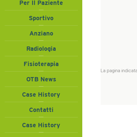
Per Il Paziente
Sportivo
Anziano
Radiologia
Fisioterapia
OTB News
Case History
Contatti
Case History