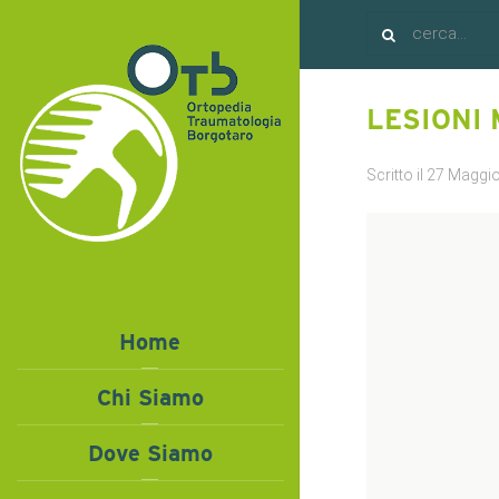
LESIONI
Scritto il
27 Maggi
Home
Chi Siamo
Dove Siamo