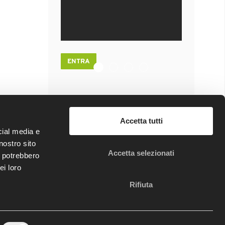
ENTRA
FRATTURA TIBIA DISTALE : MIPO
DIRECT ANTERIOR APPROACH I
RICOSTRUZIONE ARTROSCO
TRATTAMENTO ARTROSC
Accetta tutti
sui social!
cial media e
nostro sito
Accetta selezionati
i potrebbero
ei loro
Rifiuta