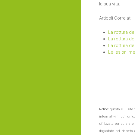
la sua vita.
Articoli Correlati
La rottura d
La rottura de
La rottura d
Le lesioni me
Notice
: questo è il sit
informativi il cui unic
utilizzato per curare o
degradate nel rispetto 