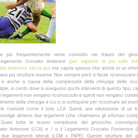
he più frequentemente viene coinvolto nei traumi del gino
 Legamento Crociato Anteriore
(per saperne di più sulle rot
to Anteriore clicca qui)
ma capita spesso che anche in un infort
no più strutture insieme. Non sempre però è facile riconoscere l
 e anche a causa della complessità della chirurgia delle ricos
ple, in centri dove si eseguono pochi interventi di questo tipo, c
altri legamenti non vengano riconosciute e quindi non vengano curat
llimento della chirurgia a cui ci si sottopone per ricostruire ad es
ti coinvolti come il solo LCA. Quindi, una valutazione di un t
involge almeno due legamenti (che chiamiamo gli infortuni compl
. Quasi tutte le lesioni complesse del ginocchio coinvolgon
ato Anteriore (LCA) e / o il Legamento Crociato Posteriore 
due legamenti laterali (LCM o PAPE). Queste strutture del g