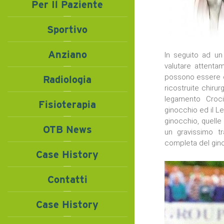
Per Il Paziente
Sportivo
Anziano
In seguito ad un
valutare attentam
possono essere d
Radiologia
ricostruite chiru
legamento Croci
Fisioterapia
ginocchio ed il L
ginocchio, quelle
OTB News
un gravissimo t
completa del gino
Case History
Contatti
Case History