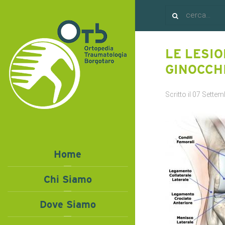
LE LESI
GINOCCH
Scritto il
07 Settem
Home
Chi Siamo
Dove Siamo