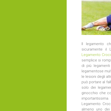
Il legamento c
sicuramente il
Legamento Crocia
semplice si rompa
di più legamenti
legamentose multi
le lesioni degli 
può portare al fa
solo dei legamen
ginocchio che co
importantissima
Legamento Croci
almeno uno dei 