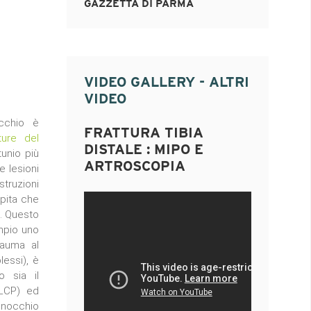
GAZZETTA DI PARMA
VIDEO GALLERY - ALTRI
VIDEO
cchio è
FRATTURA TIBIA
ture del
DISTALE : MIPO E
unio più
ARTROSCOPIA
e lesioni
truzioni
apita che
e. Questo
empio uno
rauma al
essi), è
o sia il
(LCP) ed
inocchio