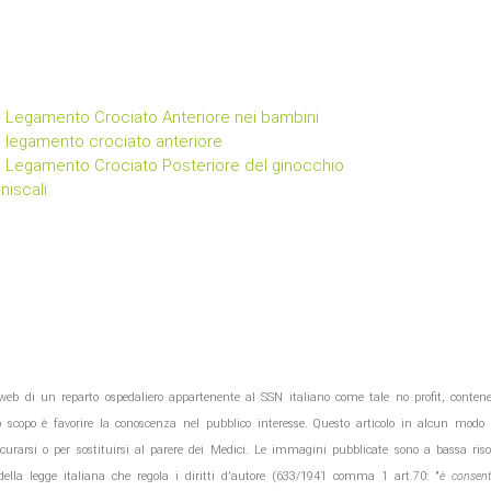
el Legamento Crociato Anteriore nei bambini
l legamento crociato anteriore
el Legamento Crociato Posteriore del ginocchio
niscali
o web di un reparto ospedaliero appartenente al SSN italiano come tale no profit, contene
o scopo è favorire la conoscenza nel pubblico interesse. Questo articolo
in alcun modo 
 curarsi o per sostituirsi al parere dei Medici. Le immagini pubblicate sono a bassa riso
della legge italiana che regola i diritti d'autore (633/1941 comma 1 art.70: "
è consenti