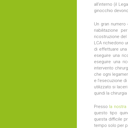
all'interno (il L
ginocchio devono
Un gran numero d
riabilitazione 
ricostruzione del 
LCA richiedono un
di effettuare una
eseguire una ric
eseguire una ri
intervento chirur
che ogni legament
e l'esecuzione di
utilizzato si lacer
quindi la chirurgia 
Presso
la nostra
questo tipo quin
questa difficile 
tempo solo per pe