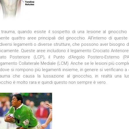
 trauma, quando esiste il sospetto di una lesione al ginocchio
ente quattro aree principali del ginocchio. All'interno di queste
iversi legamenti o diverse strutture, che possono aver bisogno d
rgicamente. Queste aree includono il legamento Crociato Anteriore 
ato Posteriore (LCP), il Punto d'Angolo Postero-Esterno (P
egamento Collaterale Mediale (LCM). Anche se le lesioni più comp
 dove si rompono più legamenti insieme, in genere si verificano a
rauma che causa la lussazione al ginocchio, in realtà una lu
cchio è molto rara e quindi questo non sempre è vero.