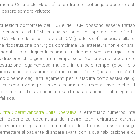
egamento Collaterale Mediale) o le strutture dell'angolo postero es
 essere sempre valutate.
i lesioni combinate del LCA e del LCM possono essere trattat
per consentire al LCM di guarire prima di operare per effett
LCA. Mentre le lesioni gravi del LCM (grado 3 o 4) associate alla ro
a ricostruzione chirurgica combinata. La letteratura non è chiara 
 ricostruzione di questi legamenti in due interventi chirurgici sepa
ostruzione chirurgica in un tempo solo. Noi di solito raccoman
costruzione legamentosa multipla in un solo tempo (cioè nell
gico) anche se ovviamente è molto più difficile. Questo perché è
o dipende dagli altri legamenti per la stabilità complessiva del 
 una ricostruzione per un solo legamento aumenta il rischio che il 
i durante la riabilitazione in attesa di riparare anche gli altri legamen
fallisca.
 Unità Operativanostra Unità Operativa
, si effettuano numerosi inte
di l'esperienza accumulata dal nostro team chirurgico garant
procedura chirurgica non duri molto e di fatto possa essere esegu
rmettere al paziente di andare avanti con la sua riabilitazione e q