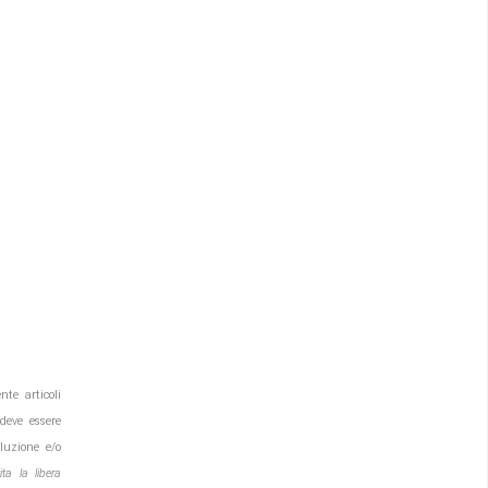
nte articoli
deve essere
luzione e/o
ta la libera