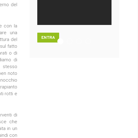
terno del
e con la
uare una
ENTRA
ttura del
FRATTURA TIBIA DISTALE : MIPO
DIRECT ANTERIOR APPROACH I
RICOSTRUZIONE ARTROSCO
TRATTAMENTO ARTROSC
sul fatto
rati o di
diamo di
o stesso
 ben noto
ginocchio
trapianto
ti rotti e
rventi di
isce che
ita in un
uindi con