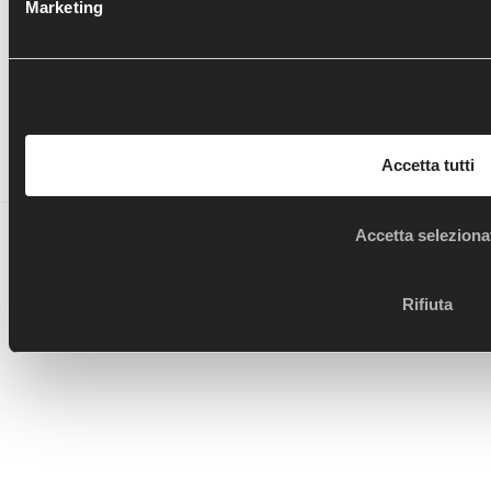
Marketing
Segui le novità di OTB anche sui social!
Accetta tutti
Ortopedia Traumatologia Borgotaro - copyright 2017 -
Accetta seleziona
designed by
BB's Way - Data Driven creative agency
Rifiuta