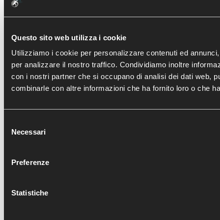
E ARTROSCOPIA
Questo sito web utilizza i cookie
Utilizziamo i cookie per personalizzare contenuti ed annunci, 
per analizzare il nostro traffico. Condividiamo inoltre informazi
con i nostri partner che si occupano di analisi dei dati web, p
combinarle con altre informazioni che ha fornito loro o che han
Selezione
Necessari
del
consenso
Preferenze
ENTRA
FRATTURA TIBIA DISTALE : MIPO E
DIRECT ANTERIOR APPROACH IN 
RICOSTRUZIONE ARTROSCOPI
TRATTAMENTO ARTROSCOP
Statistiche