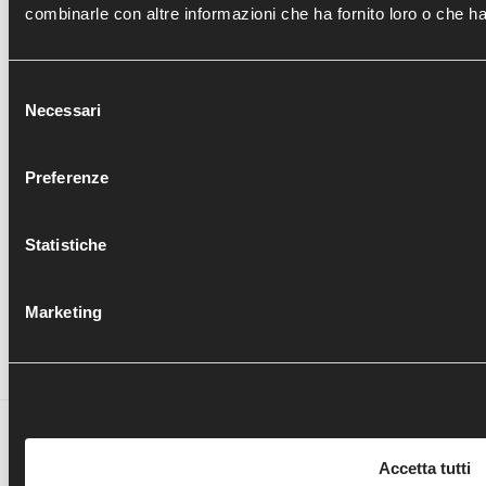
combinarle con altre informazioni che ha fornito loro o che han
Artroprotesi di caviglia: Live surgery con il Dr F.Usuelli
Selezione
Necessari
del
COMUNICATI - ULTIMI ARTICOLI
consenso
Preferenze
COXALGIA: DALL'ARTROSCOPIA ALLA PROTESI
OSTEOPOROSI
Statistiche
PARLIAMO DI PIEDE E CAVIGLIA
LA NOSTRA CHIRURGIA AL SANTA MARIA
Marketing
GAZZETTA DI PARMA
Ortopedia Traumatologia Borgotaro - copyright 2017 -
designed by
BB's Way - Data Driven creative agency
Accetta tutti