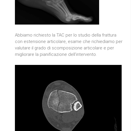
Abbiamo richiesto la TAC per lo studio della frattura
con estensione articolare, esame che richiediamo per
valutare il grado di scomposizione articolare e per
migliorare la pianificazione dell'intervento.