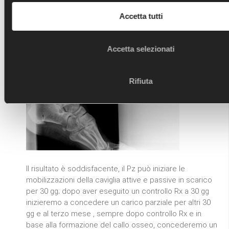
Accetta tutti
Accetta selezionati
Rifiuta
Il risultato è soddisfacente, il Pz può iniziare le
mobilizzazioni della caviglia attive e passive in scarico
per 30 gg; dopo aver eseguito un controllo Rx a 30 gg
inizieremo a concedere un carico parziale per altri 30
gg e al terzo mese , sempre dopo controllo Rx e in
base alla formazione del callo osseo, concederemo un