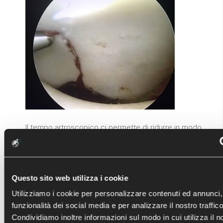
Il tempo artroscopico ci permette di ridurre in modo
anatomico la frattura a livello articolare, azzerando
quelle irregolarità che possono favorire la
degenerazione artosica
dell'articolazione se non
corrette.
Questo sito web utilizza i cookie
Utilizziamo i cookie per personalizzare contenuti ed annunci, 
(L'ausilio dell'artroscopia nelle fratture articolari non
sempre è indicato e consigliato)
funzionalità dei social media e per analizzare il nostro traffico
Condividiamo inoltre informazioni sul modo in cui utilizza il no