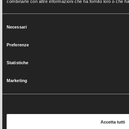
combinarle con altre informazioni che ha fornito loro o che han
Artroprotesi di caviglia: Live surgery con il Dr F.Usuelli
Selezione
Necessari
del
COMUNICATI - ULTIMI ARTICOLI
consenso
Preferenze
COXALGIA: DALL'ARTROSCOPIA ALLA PROTESI
OSTEOPOROSI
Statistiche
PARLIAMO DI PIEDE E CAVIGLIA
LA NOSTRA CHIRURGIA AL SANTA MARIA
Marketing
GAZZETTA DI PARMA
Ortopedia Traumatologia Borgotaro - copyright 2017 -
designed by
BB's Way - Data Driven creative agency
Accetta tutti