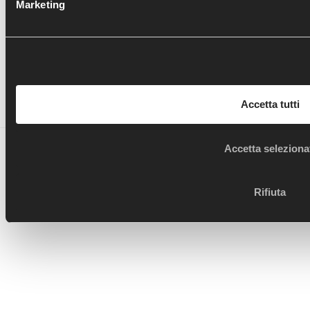
Marketing
Segui le novità di OTB anche sui social!
Accetta tutti
Ortopedia Traumatologia Borgotaro - copyright 2017 -
Accetta seleziona
designed by
BB's Way - Data Driven creative agency
Rifiuta