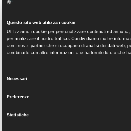
E ARTROSCOPIA
Questo sito web utilizza i cookie
Utilizziamo i cookie per personalizzare contenuti ed annunci, 
per analizzare il nostro traffico. Condividiamo inoltre informazi
con i nostri partner che si occupano di analisi dei dati web, p
combinarle con altre informazioni che ha fornito loro o che han
Selezione
Necessari
del
consenso
Preferenze
ENTRA
FRATTURA TIBIA DISTALE : MIPO E
DIRECT ANTERIOR APPROACH IN 
RICOSTRUZIONE ARTROSCOPI
TRATTAMENTO ARTROSCOP
Statistiche