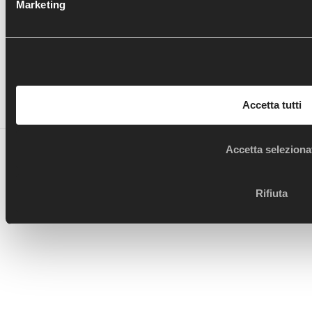
Marketing
Segui le novità di OTB anche sui social!
Accetta tutti
Ortopedia Traumatologia Borgotaro - copyright 2017 -
Accetta seleziona
designed by
BB's Way - Data Driven creative agency
Rifiuta