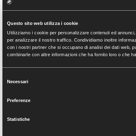
E ARTROSCOPIA
Questo sito web utilizza i cookie
Utilizziamo i cookie per personalizzare contenuti ed annunci, 
per analizzare il nostro traffico. Condividiamo inoltre informazi
con i nostri partner che si occupano di analisi dei dati web, p
combinarle con altre informazioni che ha fornito loro o che han
Selezione
Necessari
del
consenso
Preferenze
ENTRA
FRATTURA TIBIA DISTALE : MIPO E
DIRECT ANTERIOR APPROACH IN 
RICOSTRUZIONE ARTROSCOPI
TRATTAMENTO ARTROSCOP
Statistiche