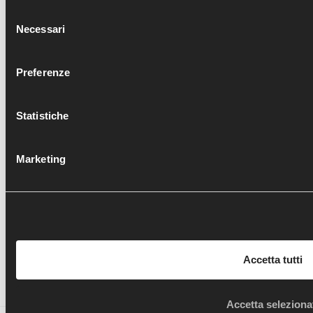
Selezione
Necessari
del
consenso
Preferenze
ENTRA
Statistiche
FRATTURA TIBIA DISTALE : MIPO E
DIRECT ANTERIOR APPROACH IN 
RICOSTRUZIONE ARTROSCOPI
TRATTAMENTO ARTROSCOP
Marketing
Segui le novità di OTB anche sui social!
Accetta tutti
Accetta seleziona