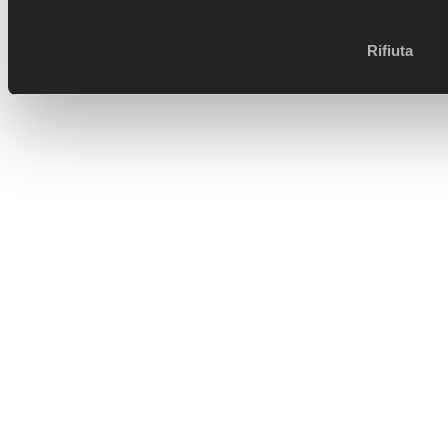
Ortopedia Traumatologia Borgotaro - copyright 2017 -
designed by
BB's Way - Data Driven creative agency
Rifiuta