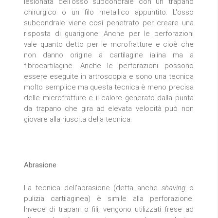
lesionata dell'osso subcondrale con un trapano
chirurgico o un filo metallico appuntito. L'osso
subcondrale viene così penetrato per creare una
risposta di guarigione. Anche per le perforazioni
vale quanto detto per le mcrofratture e cioè che
non danno origine a cartilagine ialina ma a
fibrocartilagine. Anche le perforazioni possono
essere eseguite in artroscopia e sono una tecnica
molto semplice ma questa tecnica è meno precisa
delle microfratture e il calore generato dalla punta
da trapano che gira ad elevata velocità può non
giovare alla riuscita della tecnica.
Abrasione
La tecnica dell'abrasione (detta anche
shaving
o
pulizia cartilaginea) è simile alla perforazione.
Invece di trapani o fili, vengono utilizzati frese ad