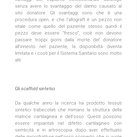
senza avere lo svantaggio del danno causato al
sito donatore. Gli svantaggi sono che è una
procedura
open
, e che l'allograft è un pezzo non
vitale come quello del paziente stesso quindi il
pezzo deve essere "fresco", cioè non devono
passare troppi giorni dalla morte del donatore
all'innesto nel paziente, la disponibiltà diventa
limitata e i costi per il Sistema Sanitario sono molto
alti.
Gli
scaffold
sintetici
Da qualche anno la ricerca ha prodotto tessuti
sintetici trabecolati che mimano la struttura della
matrice cartilaginea e dell'osso. Questi possono
essere impiantati nel difetto cartilagineo con
semlicità e in artroscopia dopo aver effettuato
delle microfratture nell'osso scoperto che si vuole