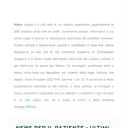
Notice
: questo è il sito web di un reparto ospedaliero appartenente al
SSN italiano come tale no profit, contenente articoli informativi il cui
unico scopo è favorire la conoscenza scientifica nel pubblico interesse.
Questo articolo è liberamente ispirato e modificato in base alla nostra
esperienza al
web site of the American Academy of Orthopaedic
Surgeons e in alcun modo deve essere utilizzato per curare o curarsi o
per sostituirsi al parere dei Medici. Le immagini pubblicate sono a
bassa risoluzione e/o degradate nel rispetto della legge italiana che
regola i diritti d'autore (633/1941 comma 1 art.70: "
è consentita la libera
pubblicazione attraverso la rete internet, a titolo gratuito, di immagini a
bassa risoluzione o degradate, per uso didattico o scientifico e solo nel caso
in cui tale utilizzo non sia a scopo di lucro
") e della direttiva
europea
IPRED2
.