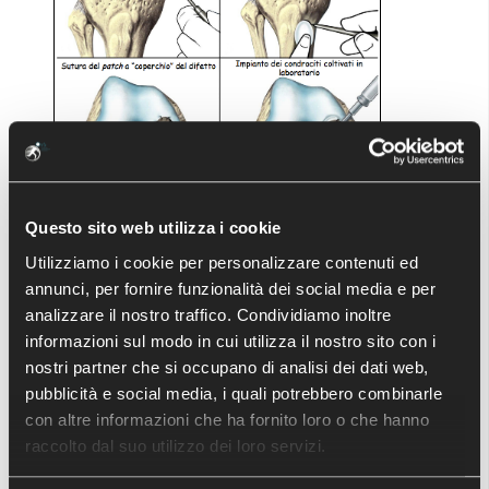
Questo sito web utilizza i cookie
Utilizziamo i cookie per personalizzare contenuti ed
La tecnica ACI è indicata per i pazienti più giovani
annunci, per fornire funzionalità dei social media e per
che hanno singoli difetti più grandi di 2 cm di
analizzare il nostro traffico. Condividiamo inoltre
diametro. ACI ha il vantaggio di utilizzare cellule
informazioni sul modo in cui utilizza il nostro sito con i
proprie del paziente, di creare una cartilagine ialina
nostri partner che si occupano di analisi dei dati web,
quindi una cartilagine normale e duratura ma ha lo
pubblicità e social media, i quali potrebbero combinarle
svantaggio di richiedere due interventi chirurgici,
un'incisione aperta e che necessita di diverse
con altre informazioni che ha fornito loro o che hanno
settimane per essere completato, i tempi di
raccolto dal suo utilizzo dei loro servizi.
guarigione sono lunghi e in alcuni casi può dare