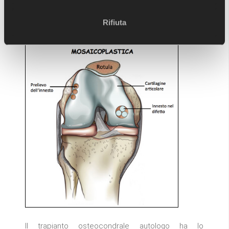
cartilagine o più cilindri se il difetto è più grosso o
di forma anomala, questa ultima procedura è
Rifiuta
chiamata
mosaicoplastica
.
Il trapianto osteocondrale autologo ha lo