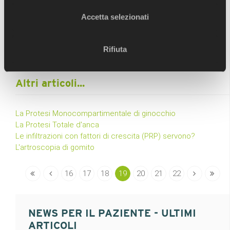
Una rottura della cuffia dei rotatori è una causa molto
frequente di dolore e disabilità della spalla tra gli adulti.
Accetta selezionati
Nel 2008, quasi 2 milioni di persone negli Stati Uniti
sono andate dal loro
Rifiuta
Leggi tutto
Altri articoli...
La Protesi Monocompartimentale di ginocchio
La Protesi Totale d'anca
Le infiltrazioni con fattori di crescita (PRP) servono?
L'artroscopia di gomito
16
17
18
19
20
21
22
NEWS PER IL PAZIENTE - ULTIMI
ARTICOLI