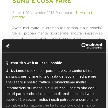
SONO E COSA FARE
Scritto il
20 Novembre 2013
. Pubblicato in
News per il
paziente
Avete mai avuto un crampo alla gamba o alla coscia?
Se sì, probabilmente ricorderete ancora l'improvviso
dolore, stringente e intenso causato da un muscolo
che si è bloccato per uno spasmo.
Un
Questo sito web utilizza i cookie
Leggi tutto
Utilizziamo i cookie per personalizzare contenuti ed
annunci, per fornire funzionalità dei social media e per
COME PREVENIRE GLI
analizzare il nostro traffico. Condividiamo inoltre
INFORTUNI DURANTE GLI
informazioni sul modo in cui utilizza il nostro sito con i
SPORT INVERNALI
nostri partner che si occupano di analisi dei dati web,
pubblicità e social media, i quali potrebbero combinarle
con altre informazioni che ha fornito loro o che hanno
Scritto il
19 Novembre 2013
. Pubblicato in
News per il