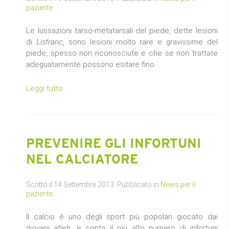
paziente
Le lussazioni tarso-metatarsali del piede, dette lesioni
di
Lisfranc
, sono lesioni molto rare e gravissime del
piede, spesso non riconosciute e che se non trattate
adeguatamente possono esitare fino
Leggi tutto
PREVENIRE GLI INFORTUNI
NEL CALCIATORE
Scritto il
14 Settembre 2013
. Pubblicato in
News per il
paziente
Il calcio è uno degli sport più popolari giocato dai
giovani atleti, e conta il più alto numero di infortuni