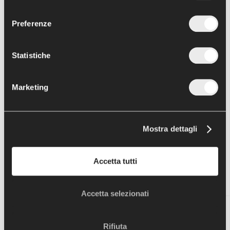
consenso
Preferenze
LA PROTESI DI SPALLA
Scritto il
29 Agosto 2013
. Pubblicato in
News per il paziente
Statistiche
Marketing
La sostituzione dell'articolazione della spalla con una
protesi è un intervento effettuato per alleviare i dolori e
l'immobilità della spalla. Questo è l'intervento di
Mostra dettagli
sostituzione articolare
Leggi tutto
Accetta tutti
Altri articoli...
Accetta selezionati
La "pronazione dolorosa"
dolore al ginocchio nei bambini: la malattia di osgood-
Rifiuta