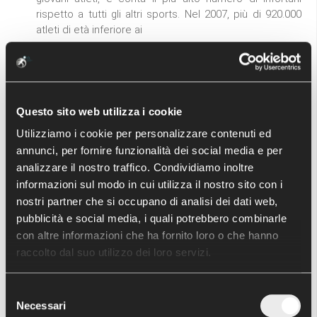
rispetto a tutti gli altri sports. Nel 2007, più di 920.000
atleti di età inferiore ai
Leggi tutto
LE LESIONI LEGAMENTOSE
Questo sito web utilizza i cookie
COMPLESSE DEL GINOCCHIO
Utilizziamo i cookie per personalizzare contenuti ed
annunci, per fornire funzionalità dei social media e per
Scritto il
07 Settembre 2013
. Pubblicato in
News per il
analizzare il nostro traffico. Condividiamo inoltre
paziente
informazioni sul modo in cui utilizza il nostro sito con i
In seguito ad un trauma, quando esiste il sospetto di
nostri partner che si occupano di analisi dei dati web,
una lesione al ginocchio occorre valutare attentamente
pubblicità e social media, i quali potrebbero combinarle
quattro aree principali del ginocchio. All'interno di
con altre informazioni che ha fornito loro o che hanno
queste aree, ci possono essere
raccolto dal suo utilizzo dei loro servizi.
Leggi tutto
Selezione
Necessari
del