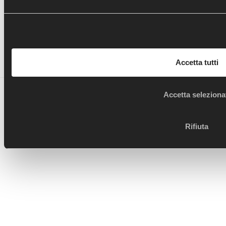
Segui le novità di OTB anche sui social!
Accetta tutti
Ortopedia Traumatologia Borgotaro - copyright 2017 -
Accetta seleziona
designed by
BB's Way - Data Driven creative agency
Rifiuta