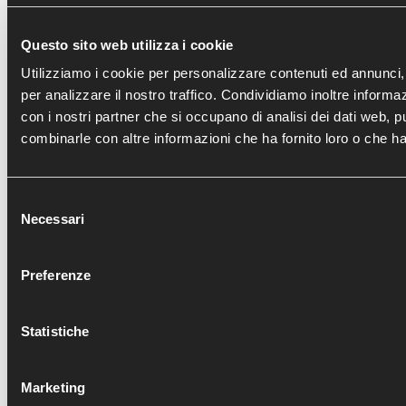
Questo sito web utilizza i cookie
Utilizziamo i cookie per personalizzare contenuti ed annunci, 
per analizzare il nostro traffico. Condividiamo inoltre informazi
con i nostri partner che si occupano di analisi dei dati web, p
combinarle con altre informazioni che ha fornito loro o che han
Selezione
Necessari
del
consenso
Preferenze
ENTRA
FRATTURA TIBIA DISTALE : MIPO E
DIRECT ANTERIOR APPROACH IN 
RICOSTRUZIONE ARTROSCOPI
TRATTAMENTO ARTROSCOP
Statistiche
Marketing