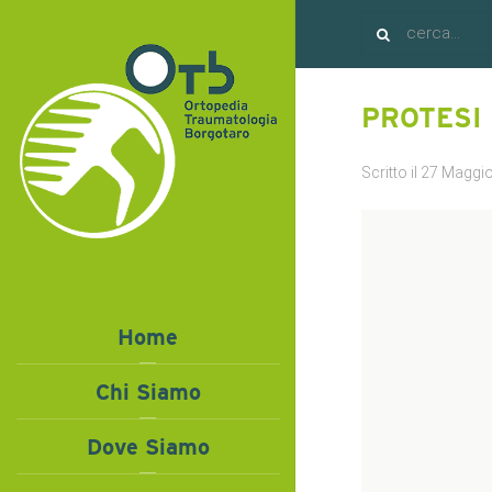
PROTESI
Scritto il
27 Maggi
Home
Chi Siamo
Dove Siamo