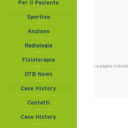
Per Il Paziente
Sportivo
Anziano
Radiologia
Fisioterapia
OTB News
Case History
Contatti
Case History