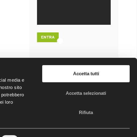
ENTRA
FRATTURA TIBIA DISTALE : MIPO
DIRECT ANTERIOR APPROACH I
RICOSTRUZIONE ARTROSCO
TRATTAMENTO ARTROSC
Accetta tutti
sui social!
cial media e
nostro sito
Accetta selezionati
i potrebbero
ei loro
Rifiuta