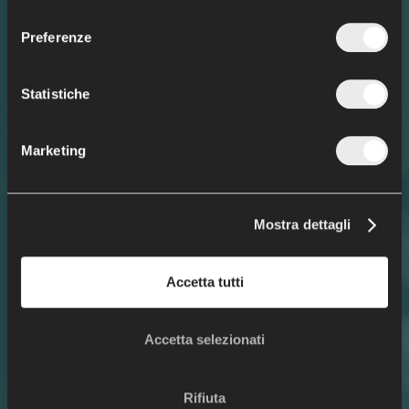
Sport medicine and
a raggiungere i loro
consenso
orthopaedic surgery
obiettivi
Preferenze
Statistiche
Marketing
Mostra dettagli
Accetta tutti
Accetta selezionati
Rifiuta